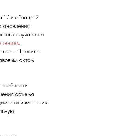
 17 и абзаца 2
становления
астных случаев на
влением
далее - Правила
авовым актом
способности
ьшения объема
одимости изменения
льную