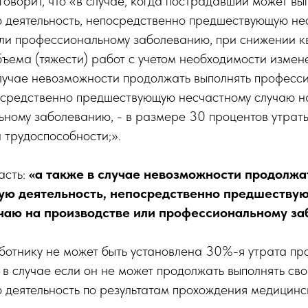
 говорит, что «в случае, когда пострадавший может вы
 деятельность, непосредственно предшествующую не
или профессиональному заболеванию, при снижении к
ъема (тяжести) работ с учетом необходимости измен
случае невозможности продолжать выполнять професс
посредственно предшествующую несчастному случаю н
ьному заболеванию, - в размере 30 процентов утрат
 трудоспособности;».
асть:
«а также в случае невозможности продолжа
ую деятельность, непосредственно предшеств
чаю на производстве или профессиональному за
ботнику не может быть установлена 30%-я утрата п
 в случае если он не может продолжать выполнять св
 деятельность по результатам прохождения медицинс