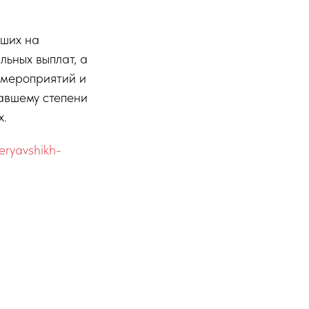
вших на
льных выплат, а
 мероприятий и
авшему степени
х.
teryavshikh-