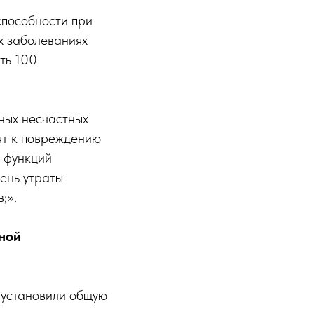
способности при
х заболеваниях
ть 100
рных несчастных
ят к повреждению
й функций
ень утраты
;».
ной
 установили общую