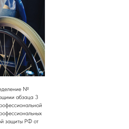
ределение №
ющими абзаца 3
 профессиональной
 профессиональных
ой защиты РФ от