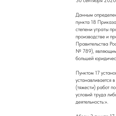
30 сентября 2020
Данным определен
пункта 18 Приказа
степени утраты пр
производстве и п
Правительства Ро
№ 789), являющим
большей юридичес
Пунктом 17 устано
устанавливается 
(тяжести) работ п
условий труда ли
деятельность:».