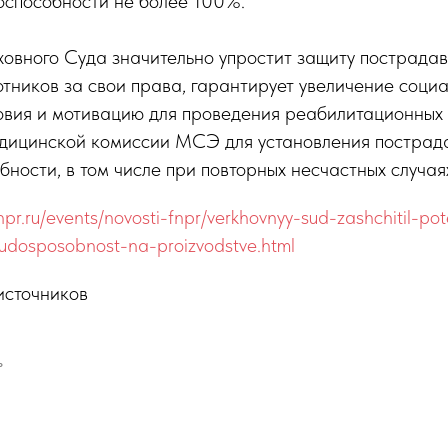
оспособности не более 100%.
овного Суда значительно упростит защиту пострада
тников за свои права, гарантирует увеличение социа
ловия и мотивацию для проведения реабилитационных
едицинской комиссии МСЭ для установления пострад
бности, в том числе при повторных несчастных случая
fnpr.ru/events/novosti-fnpr/verkhovnyy-sud-zashchitil-po
rudosposobnost-na-proizvodstve.html
источников
Р