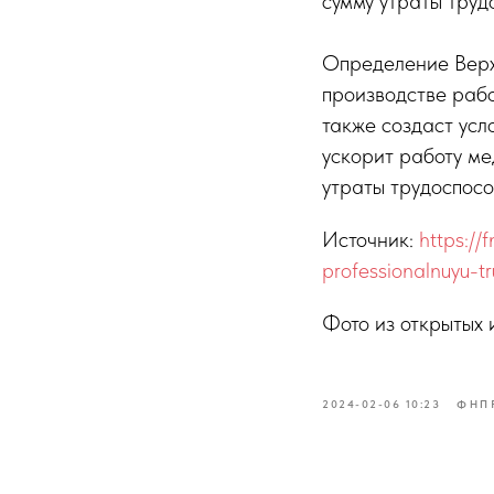
сумму утраты труд
Определение Верх
производстве рабо
также создаст ус
ускорит работу м
утраты трудоспосо
Источник:
https://
professionalnuyu-t
Фото из открытых 
2024-02-06 10:23
ФНП