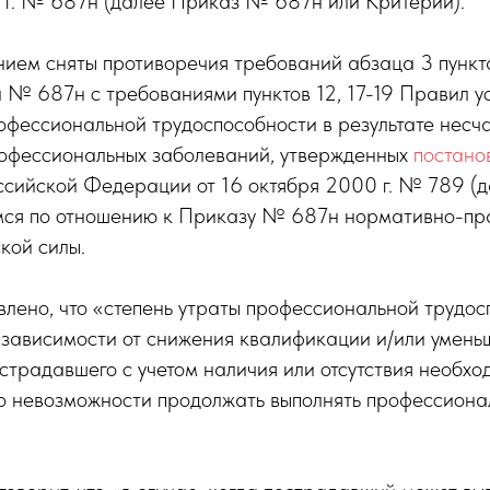
 г. № 687н (далее Приказ № 687н или Критерии).
ием сняты противоречия требований абзаца 3 пункта
 № 687н с требованиями пунктов 12, 17-19 Правил у
офессиональной трудоспособности в результате несч
рофессиональных заболеваний, утвержденных
постано
ссийской Федерации от 16 октября 2000 г. № 789 (
ся по отношению к Приказу № 687н нормативно-пр
кой силы.
влено, что «степень утраты профессиональной трудо
в зависимости от снижения квалификации и/или умен
острадавшего с учетом наличия или отсутствия необх
бо невозможности продолжать выполнять профессиона