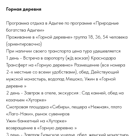
Горная деревня
Программа отдыха в Адыгее по программе «Природные
богатства Адыгеи»
Проживание в «Горной деревне» группа 18, 36, 54 человека
(ориентировочно)
При наличии своего транспорта цена тура удешевляется
1 день - Встреча в аэропорту (ж/д вокзал) Краснодара
Трансферт на «Горную деревню» Размещение (все номера
2-х местные со всеми удобствами), обед, Действующий
мужской монастырь, водопад Мешоко, Ужин в «Горной
деревне »
2 день - Завтрак в отеле, экскурсия : Сад камней, обед на
казачьем «Хуторке»
Смотровая площадка «Сибирь», пещера «Нежная», плато
«Лаго-Наки», рынок сувениров
Ужин банкетный на «Хуторке»
возвращение в «Горную деревню »
3 день - Завтрак,Гуамское ущелье, обед, женский монастырь